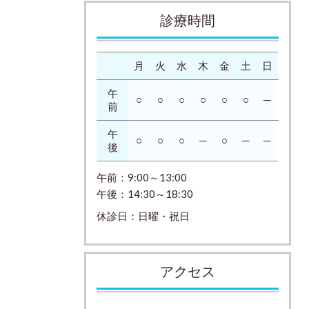
診療時間
月
火
水
木
金
土
日
午
○
○
○
○
○
○
─
前
午
○
○
○
─
○
─
─
後
午前：9:00～13:00
午後：14:30～18:30
休診日：日曜・祝日
アクセス