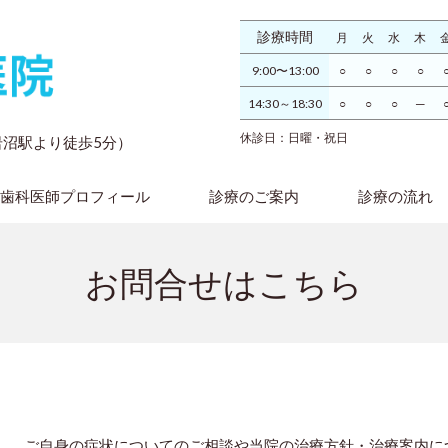
診療時間
月
火
水
木
9:00〜13:00
○
○
○
○
14:30～18:30
○
○
○
─
休診日：日曜・祝日
（岩沼駅より徒歩5分）
歯科医師プロフィール
診療のご案内
診療の流れ
お問合せはこちら
ご自身の症状についてのご相談や当院の治療方針・治療案内に